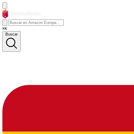
⌘K
Buscar