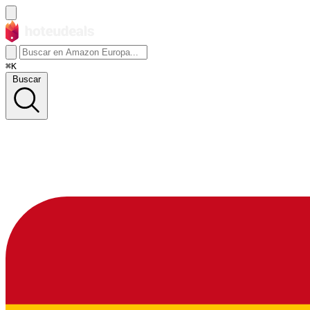
⌘K
Buscar