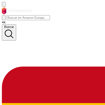
⌘K
Buscar