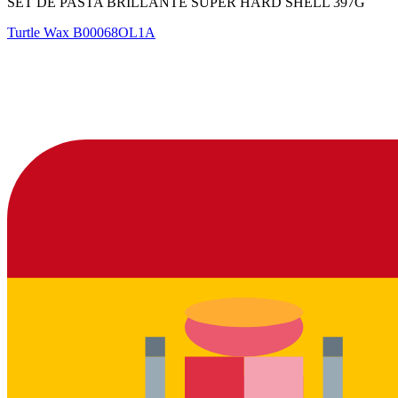
SET DE PASTA BRILLANTE SUPER HARD SHELL 397G
Turtle Wax
B00068OL1A