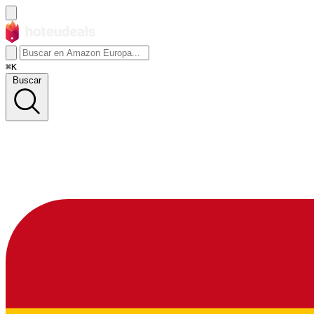
⌘K
Buscar