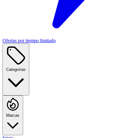
Ofertas por tiempo limitado
Categorías
Marcas
Inicio