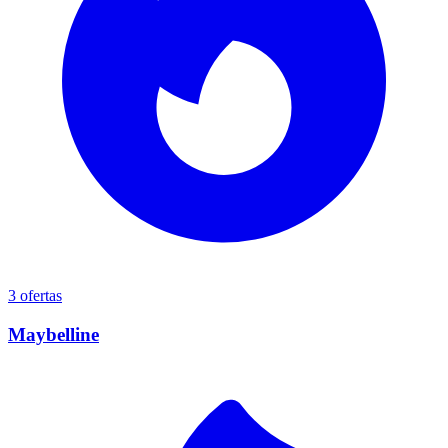
3
ofertas
Maybelline