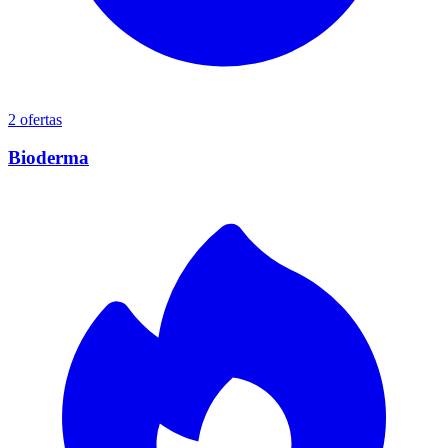
2
ofertas
Bioderma