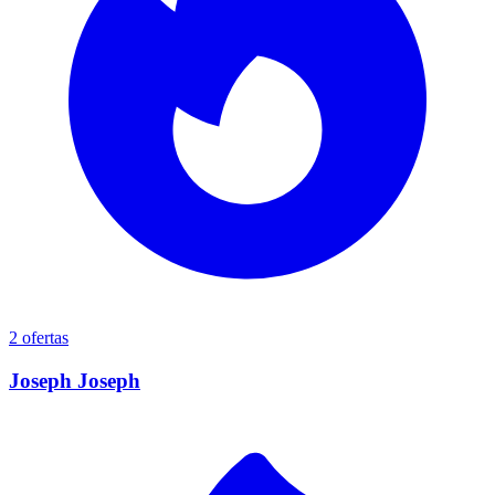
2
ofertas
Joseph Joseph