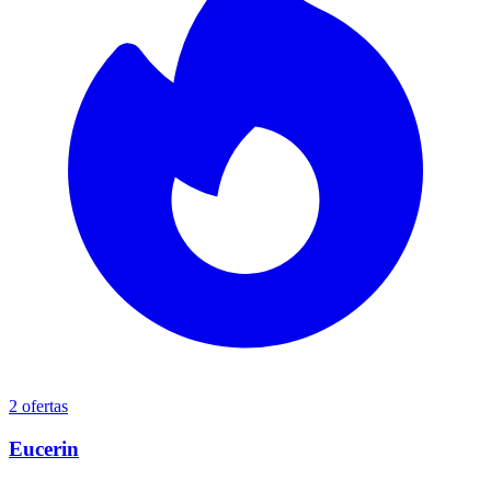
2
ofertas
Eucerin