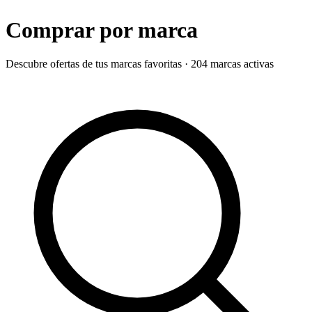
Comprar por marca
Descubre ofertas de tus marcas favoritas · 204 marcas activas