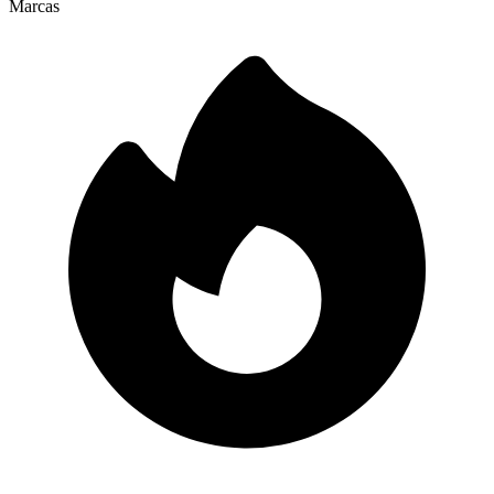
Marcas