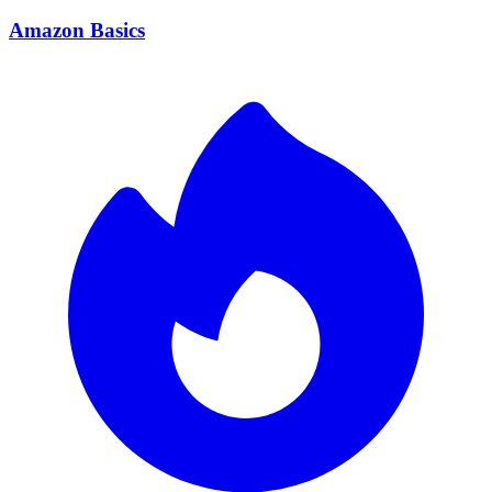
Amazon Basics