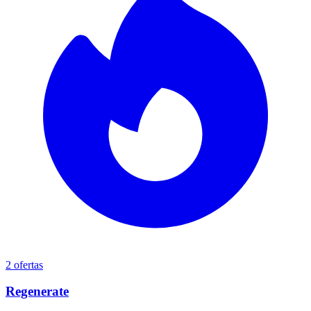
2
ofertas
Regenerate