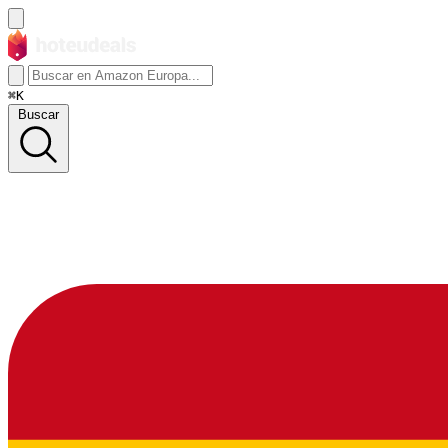
⌘K
Buscar