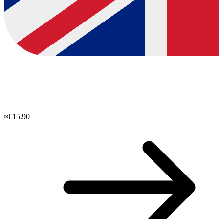
≈€15.90