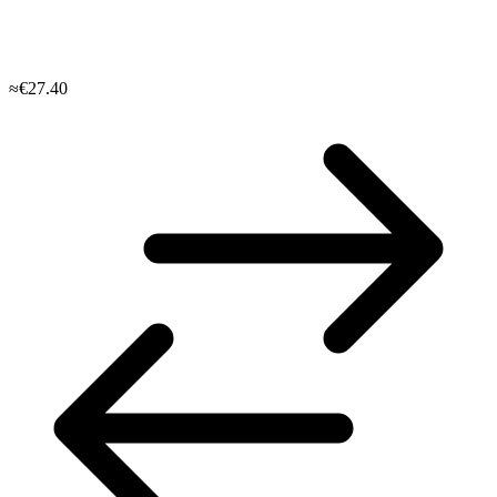
≈€27.40