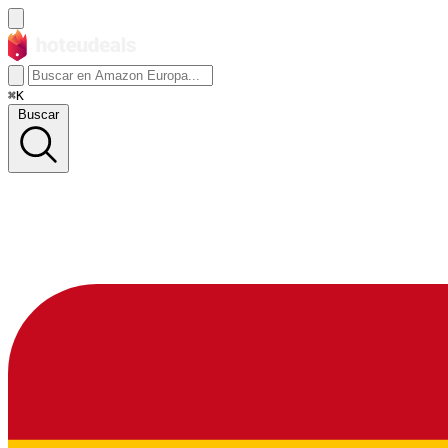
⌘K
Buscar