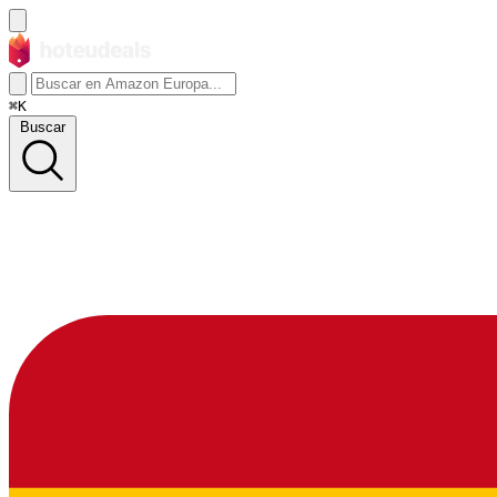
⌘K
Buscar