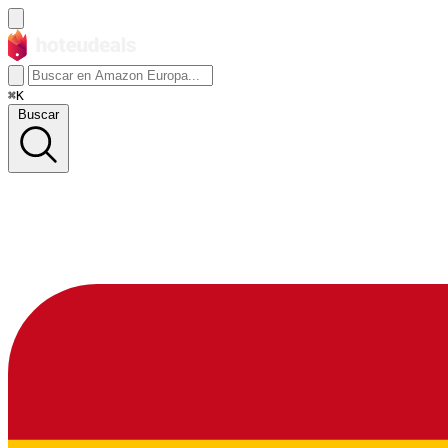
⌘K
Buscar