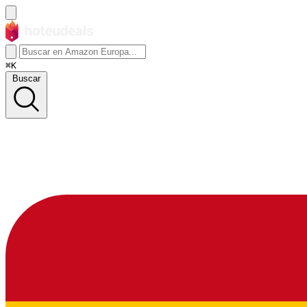
⌘K
Buscar