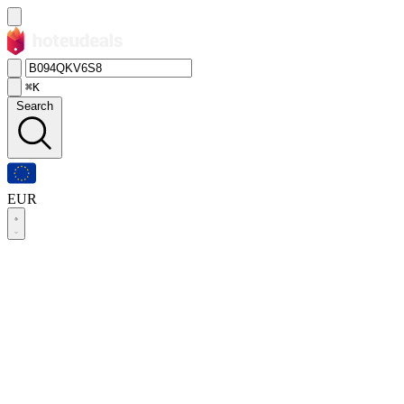
⌘K
Search
EUR