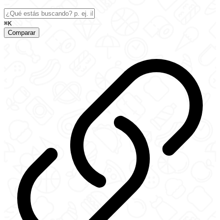
⌘K
Comparar