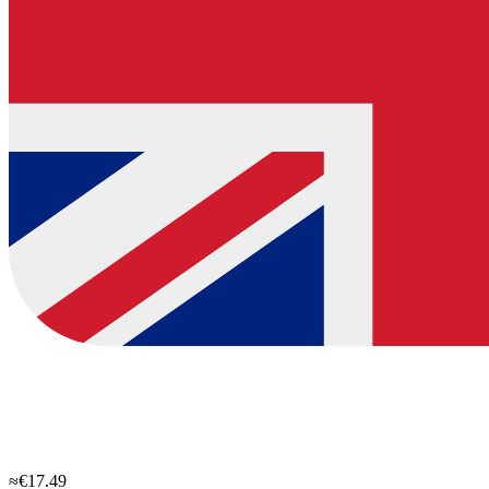
≈€17.49