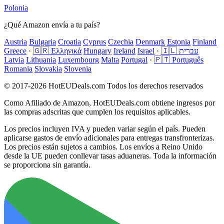
Polonia
¿Qué Amazon envía a tu país?
Austria
Bulgaria
Croatia
Cyprus
Czechia
Denmark
Estonia
Finland
Greece
·
🇬🇷 Ελληνικά
Hungary
Ireland
Israel
·
🇮🇱 עברית
Latvia
Lithuania
Luxembourg
Malta
Portugal
·
🇵🇹 Português
Romania
Slovakia
Slovenia
© 2017-2026 HotEUDeals.com Todos los derechos reservados
Como Afiliado de Amazon, HotEUDeals.com obtiene ingresos por
las compras adscritas que cumplen los requisitos aplicables.
Los precios incluyen IVA y pueden variar según el país. Pueden
aplicarse gastos de envío adicionales para entregas transfronterizas.
Los precios están sujetos a cambios. Los envíos a Reino Unido
desde la UE pueden conllevar tasas aduaneras. Toda la información
se proporciona sin garantía.