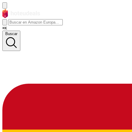
⌘K
Buscar