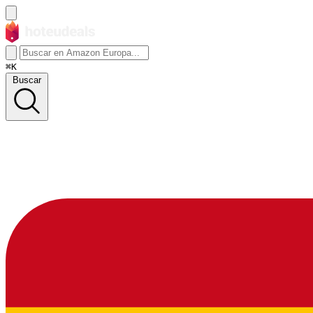
⌘K
Buscar