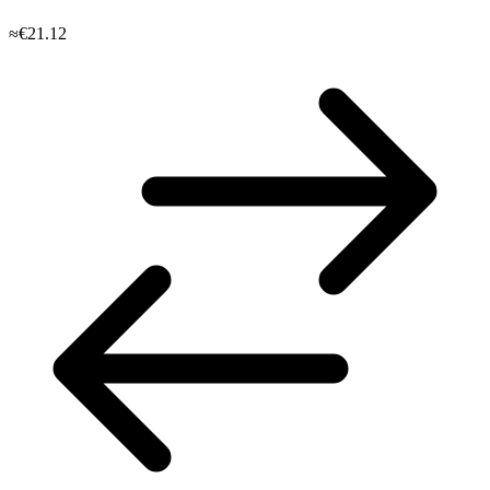
≈€21.12