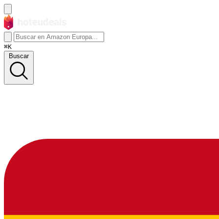
⌘K
Buscar