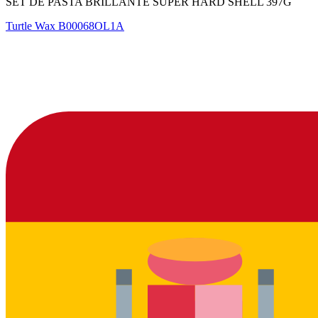
SET DE PASTA BRILLANTE SUPER HARD SHELL 397G
Turtle Wax
B00068OL1A