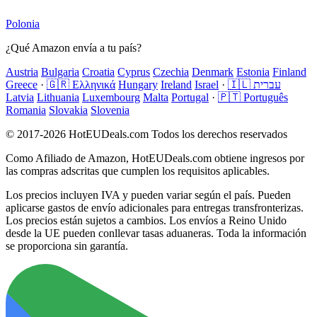
Polonia
¿Qué Amazon envía a tu país?
Austria
Bulgaria
Croatia
Cyprus
Czechia
Denmark
Estonia
Finland
Greece
·
🇬🇷 Ελληνικά
Hungary
Ireland
Israel
·
🇮🇱 עברית
Latvia
Lithuania
Luxembourg
Malta
Portugal
·
🇵🇹 Português
Romania
Slovakia
Slovenia
© 2017-2026 HotEUDeals.com Todos los derechos reservados
Como Afiliado de Amazon, HotEUDeals.com obtiene ingresos por
las compras adscritas que cumplen los requisitos aplicables.
Los precios incluyen IVA y pueden variar según el país. Pueden
aplicarse gastos de envío adicionales para entregas transfronterizas.
Los precios están sujetos a cambios. Los envíos a Reino Unido
desde la UE pueden conllevar tasas aduaneras. Toda la información
se proporciona sin garantía.