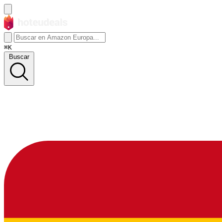
⌘K
Buscar