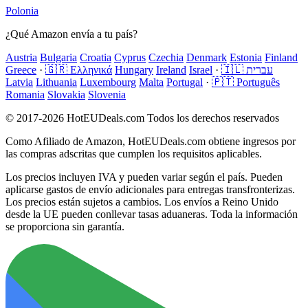
Polonia
¿Qué Amazon envía a tu país?
Austria
Bulgaria
Croatia
Cyprus
Czechia
Denmark
Estonia
Finland
Greece
·
🇬🇷 Ελληνικά
Hungary
Ireland
Israel
·
🇮🇱 עברית
Latvia
Lithuania
Luxembourg
Malta
Portugal
·
🇵🇹 Português
Romania
Slovakia
Slovenia
© 2017-2026 HotEUDeals.com Todos los derechos reservados
Como Afiliado de Amazon, HotEUDeals.com obtiene ingresos por
las compras adscritas que cumplen los requisitos aplicables.
Los precios incluyen IVA y pueden variar según el país. Pueden
aplicarse gastos de envío adicionales para entregas transfronterizas.
Los precios están sujetos a cambios. Los envíos a Reino Unido
desde la UE pueden conllevar tasas aduaneras. Toda la información
se proporciona sin garantía.