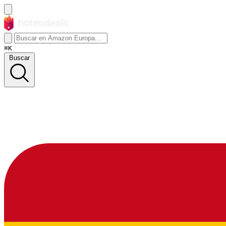
⌘K
Buscar