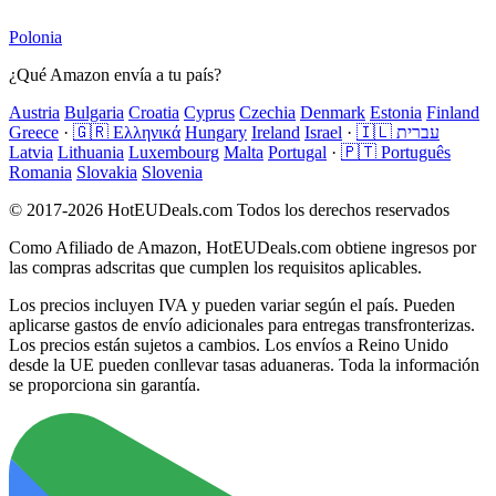
Polonia
¿Qué Amazon envía a tu país?
Austria
Bulgaria
Croatia
Cyprus
Czechia
Denmark
Estonia
Finland
Greece
·
🇬🇷 Ελληνικά
Hungary
Ireland
Israel
·
🇮🇱 עברית
Latvia
Lithuania
Luxembourg
Malta
Portugal
·
🇵🇹 Português
Romania
Slovakia
Slovenia
© 2017-2026 HotEUDeals.com Todos los derechos reservados
Como Afiliado de Amazon, HotEUDeals.com obtiene ingresos por
las compras adscritas que cumplen los requisitos aplicables.
Los precios incluyen IVA y pueden variar según el país. Pueden
aplicarse gastos de envío adicionales para entregas transfronterizas.
Los precios están sujetos a cambios. Los envíos a Reino Unido
desde la UE pueden conllevar tasas aduaneras. Toda la información
se proporciona sin garantía.