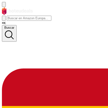
⌘K
Buscar