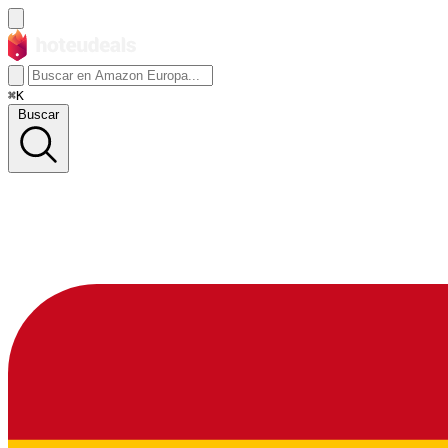
⌘K
Buscar