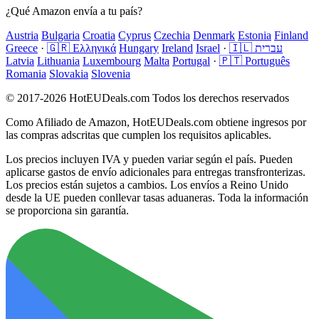
¿Qué Amazon envía a tu país?
Austria
Bulgaria
Croatia
Cyprus
Czechia
Denmark
Estonia
Finland
Greece
·
🇬🇷 Ελληνικά
Hungary
Ireland
Israel
·
🇮🇱 עברית
Latvia
Lithuania
Luxembourg
Malta
Portugal
·
🇵🇹 Português
Romania
Slovakia
Slovenia
© 2017-2026 HotEUDeals.com Todos los derechos reservados
Como Afiliado de Amazon, HotEUDeals.com obtiene ingresos por
las compras adscritas que cumplen los requisitos aplicables.
Los precios incluyen IVA y pueden variar según el país. Pueden
aplicarse gastos de envío adicionales para entregas transfronterizas.
Los precios están sujetos a cambios. Los envíos a Reino Unido
desde la UE pueden conllevar tasas aduaneras. Toda la información
se proporciona sin garantía.