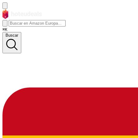
⌘K
Buscar