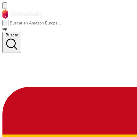
⌘K
Buscar