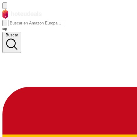
⌘K
Buscar