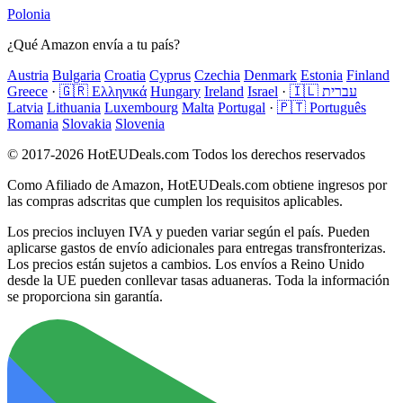
Polonia
¿Qué Amazon envía a tu país?
Austria
Bulgaria
Croatia
Cyprus
Czechia
Denmark
Estonia
Finland
Greece
·
🇬🇷 Ελληνικά
Hungary
Ireland
Israel
·
🇮🇱 עברית
Latvia
Lithuania
Luxembourg
Malta
Portugal
·
🇵🇹 Português
Romania
Slovakia
Slovenia
© 2017-2026 HotEUDeals.com Todos los derechos reservados
Como Afiliado de Amazon, HotEUDeals.com obtiene ingresos por
las compras adscritas que cumplen los requisitos aplicables.
Los precios incluyen IVA y pueden variar según el país. Pueden
aplicarse gastos de envío adicionales para entregas transfronterizas.
Los precios están sujetos a cambios. Los envíos a Reino Unido
desde la UE pueden conllevar tasas aduaneras. Toda la información
se proporciona sin garantía.