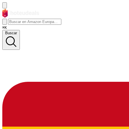
⌘K
Buscar