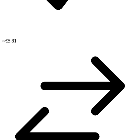
≈€5.81