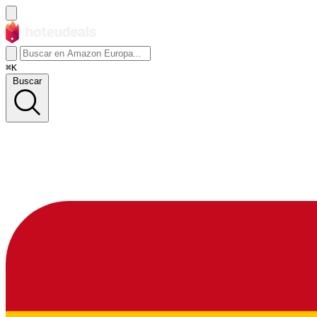
⌘K
Buscar