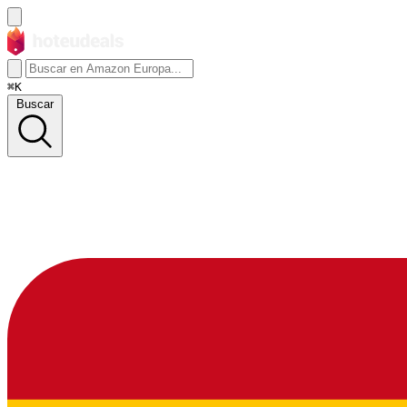
⌘K
Buscar