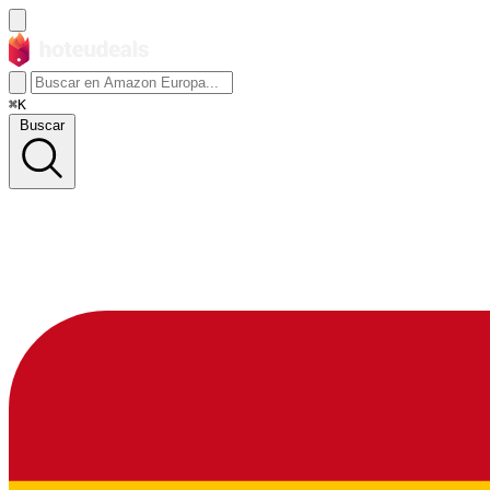
⌘K
Buscar