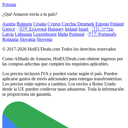
Polonia
¿Qué Amazon envía a tu país?
Austria
Bulgaria
Croatia
Cyprus
Czechia
Denmark
Estonia
Finland
Greece
·
🇬🇷 Ελληνικά
Hungary
Ireland
Israel
·
🇮🇱 עברית
Latvia
Lithuania
Luxembourg
Malta
Portugal
·
🇵🇹 Português
Romania
Slovakia
Slovenia
© 2017-2026 HotEUDeals.com Todos los derechos reservados
Como Afiliado de Amazon, HotEUDeals.com obtiene ingresos por
las compras adscritas que cumplen los requisitos aplicables.
Los precios incluyen IVA y pueden variar según el país. Pueden
aplicarse gastos de envío adicionales para entregas transfronterizas.
Los precios están sujetos a cambios. Los envíos a Reino Unido
desde la UE pueden conllevar tasas aduaneras. Toda la información
se proporciona sin garantía.