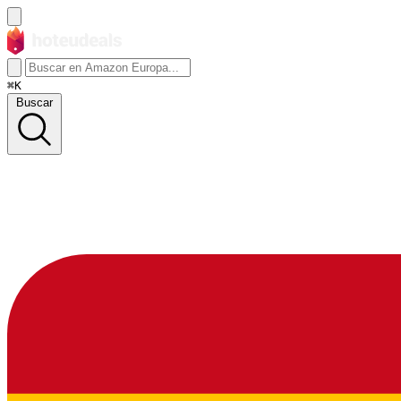
⌘K
Buscar