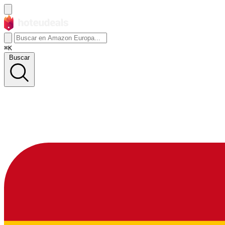
⌘K
Buscar