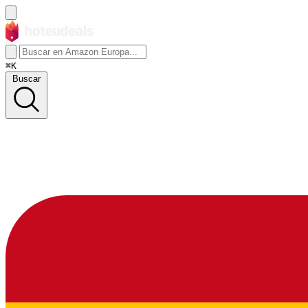
⌘K
Buscar