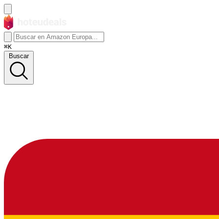
⌘K
Buscar