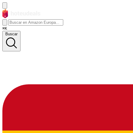
⌘K
Buscar