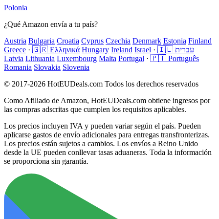
Polonia
¿Qué Amazon envía a tu país?
Austria
Bulgaria
Croatia
Cyprus
Czechia
Denmark
Estonia
Finland
Greece
·
🇬🇷 Ελληνικά
Hungary
Ireland
Israel
·
🇮🇱 עברית
Latvia
Lithuania
Luxembourg
Malta
Portugal
·
🇵🇹 Português
Romania
Slovakia
Slovenia
© 2017-2026 HotEUDeals.com Todos los derechos reservados
Como Afiliado de Amazon, HotEUDeals.com obtiene ingresos por
las compras adscritas que cumplen los requisitos aplicables.
Los precios incluyen IVA y pueden variar según el país. Pueden
aplicarse gastos de envío adicionales para entregas transfronterizas.
Los precios están sujetos a cambios. Los envíos a Reino Unido
desde la UE pueden conllevar tasas aduaneras. Toda la información
se proporciona sin garantía.