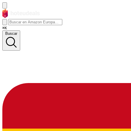
⌘K
Buscar