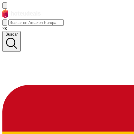
⌘K
Buscar