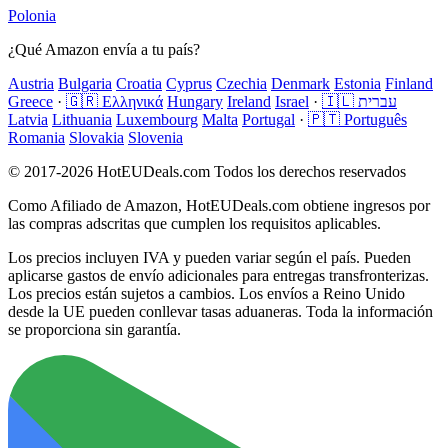
Polonia
¿Qué Amazon envía a tu país?
Austria
Bulgaria
Croatia
Cyprus
Czechia
Denmark
Estonia
Finland
Greece
·
🇬🇷 Ελληνικά
Hungary
Ireland
Israel
·
🇮🇱 עברית
Latvia
Lithuania
Luxembourg
Malta
Portugal
·
🇵🇹 Português
Romania
Slovakia
Slovenia
© 2017-2026 HotEUDeals.com Todos los derechos reservados
Como Afiliado de Amazon, HotEUDeals.com obtiene ingresos por
las compras adscritas que cumplen los requisitos aplicables.
Los precios incluyen IVA y pueden variar según el país. Pueden
aplicarse gastos de envío adicionales para entregas transfronterizas.
Los precios están sujetos a cambios. Los envíos a Reino Unido
desde la UE pueden conllevar tasas aduaneras. Toda la información
se proporciona sin garantía.