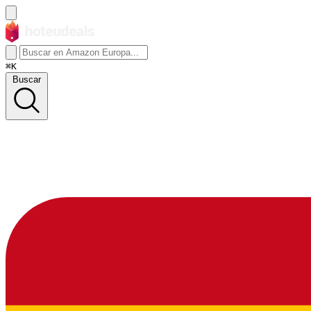
⌘K
Buscar