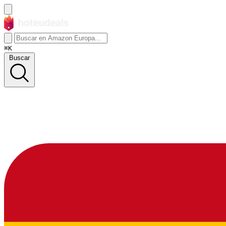
⌘K
Buscar