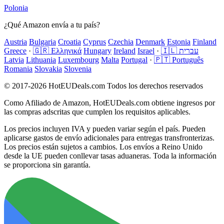
Polonia
¿Qué Amazon envía a tu país?
Austria
Bulgaria
Croatia
Cyprus
Czechia
Denmark
Estonia
Finland
Greece
·
🇬🇷 Ελληνικά
Hungary
Ireland
Israel
·
🇮🇱 עברית
Latvia
Lithuania
Luxembourg
Malta
Portugal
·
🇵🇹 Português
Romania
Slovakia
Slovenia
© 2017-2026 HotEUDeals.com Todos los derechos reservados
Como Afiliado de Amazon, HotEUDeals.com obtiene ingresos por
las compras adscritas que cumplen los requisitos aplicables.
Los precios incluyen IVA y pueden variar según el país. Pueden
aplicarse gastos de envío adicionales para entregas transfronterizas.
Los precios están sujetos a cambios. Los envíos a Reino Unido
desde la UE pueden conllevar tasas aduaneras. Toda la información
se proporciona sin garantía.