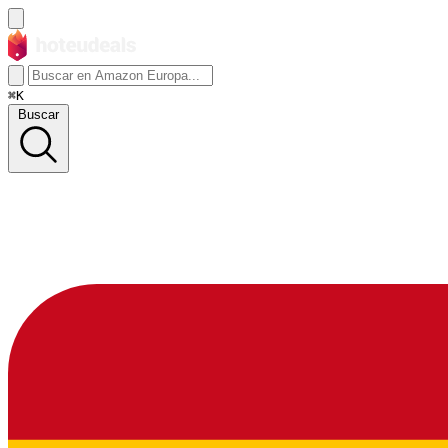
⌘K
Buscar