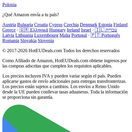
Polonia
¿Qué Amazon envía a tu país?
Austria
Bulgaria
Croatia
Cyprus
Czechia
Denmark
Estonia
Finland
Greece
·
🇬🇷 Ελληνικά
Hungary
Ireland
Israel
·
🇮🇱 עברית
Latvia
Lithuania
Luxembourg
Malta
Portugal
·
🇵🇹 Português
Romania
Slovakia
Slovenia
© 2017-2026 HotEUDeals.com Todos los derechos reservados
Como Afiliado de Amazon, HotEUDeals.com obtiene ingresos por
las compras adscritas que cumplen los requisitos aplicables.
Los precios incluyen IVA y pueden variar según el país. Pueden
aplicarse gastos de envío adicionales para entregas transfronterizas.
Los precios están sujetos a cambios. Los envíos a Reino Unido
desde la UE pueden conllevar tasas aduaneras. Toda la información
se proporciona sin garantía.