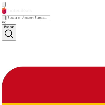
⌘K
Buscar