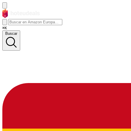
⌘K
Buscar