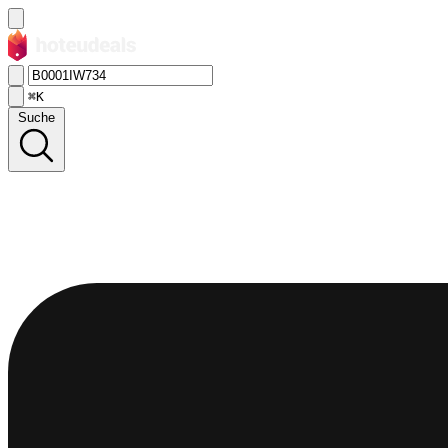
⌘K
Suche