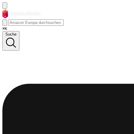
⌘K
Suche