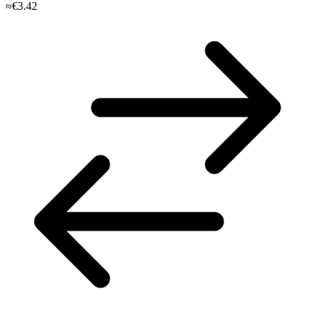
≈€3.42