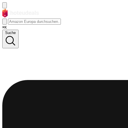
⌘K
Suche