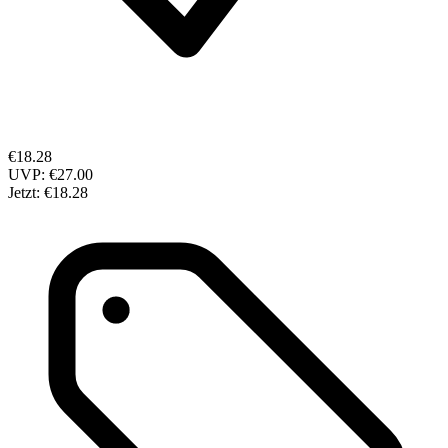
€18.28
UVP:
€27.00
Jetzt:
€18.28