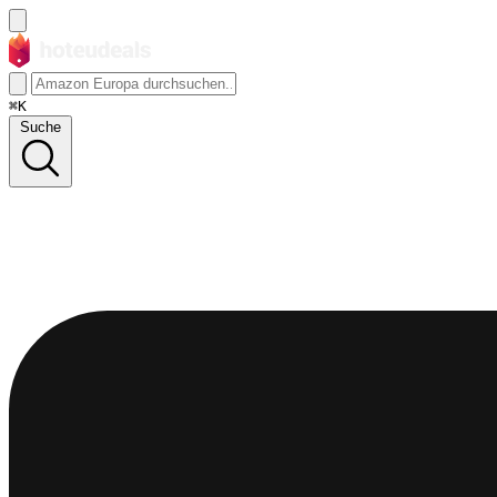
⌘K
Suche