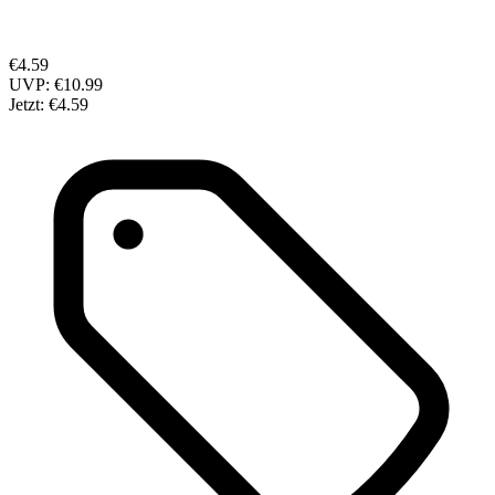
€4.59
UVP:
€10.99
Jetzt:
€4.59