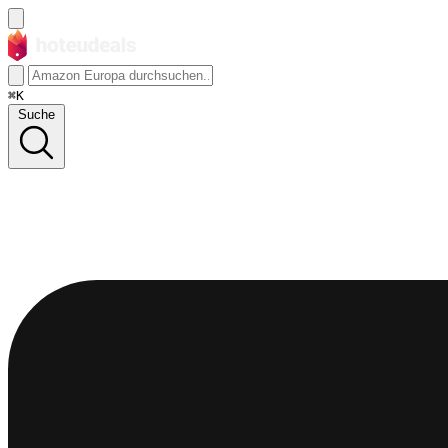
⌘K
Suche