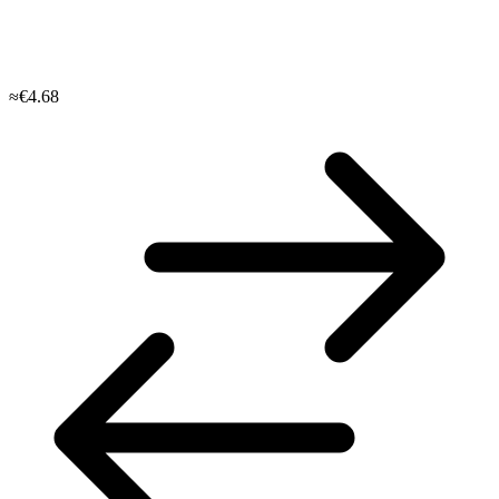
≈€4.68