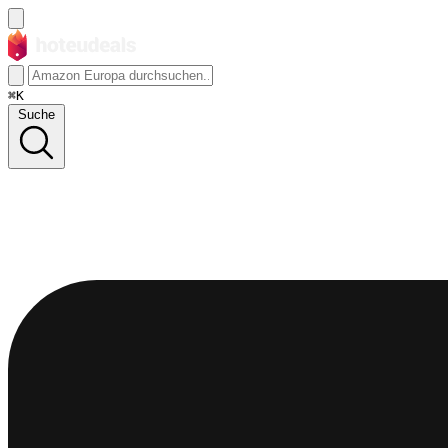
⌘K
Suche