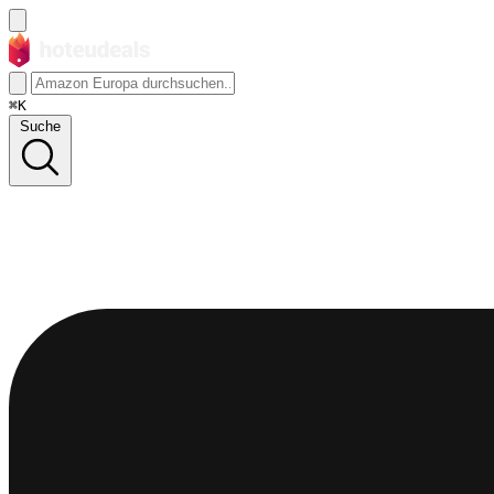
⌘K
Suche