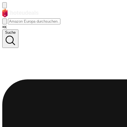
⌘K
Suche