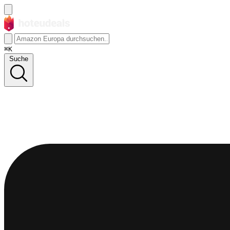
⌘K
Suche