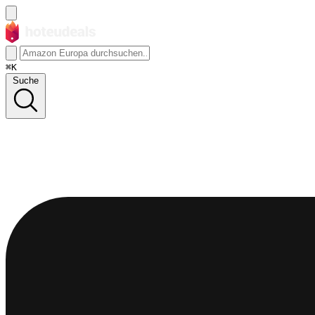
⌘K
Suche