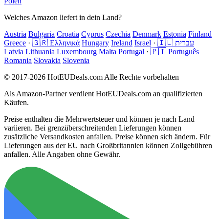
Polen
Welches Amazon liefert in dein Land?
Austria
Bulgaria
Croatia
Cyprus
Czechia
Denmark
Estonia
Finland
Greece
·
🇬🇷 Ελληνικά
Hungary
Ireland
Israel
·
🇮🇱 עברית
Latvia
Lithuania
Luxembourg
Malta
Portugal
·
🇵🇹 Português
Romania
Slovakia
Slovenia
© 2017-2026 HotEUDeals.com Alle Rechte vorbehalten
Als Amazon-Partner verdient HotEUDeals.com an qualifizierten
Käufen.
Preise enthalten die Mehrwertsteuer und können je nach Land
variieren. Bei grenzüberschreitenden Lieferungen können
zusätzliche Versandkosten anfallen. Preise können sich ändern. Für
Lieferungen aus der EU nach Großbritannien können Zollgebühren
anfallen. Alle Angaben ohne Gewähr.