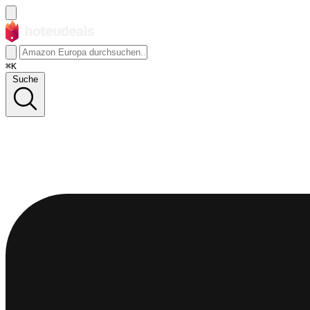
⌘K
Suche