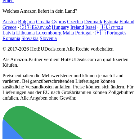
Polen
Welches Amazon liefert in dein Land?
Austria
Bulgaria
Croatia
Cyprus
Czechia
Denmark
Estonia
Finland
Greece
·
🇬🇷 Ελληνικά
Hungary
Ireland
Israel
·
🇮🇱 עברית
Latvia
Lithuania
Luxembourg
Malta
Portugal
·
🇵🇹 Português
Romania
Slovakia
Slovenia
© 2017-2026 HotEUDeals.com Alle Rechte vorbehalten
Als Amazon-Partner verdient HotEUDeals.com an qualifizierten
Käufen.
Preise enthalten die Mehrwertsteuer und können je nach Land
variieren. Bei grenzüberschreitenden Lieferungen können
zusätzliche Versandkosten anfallen. Preise können sich ändern. Für
Lieferungen aus der EU nach Großbritannien können Zollgebühren
anfallen. Alle Angaben ohne Gewähr.