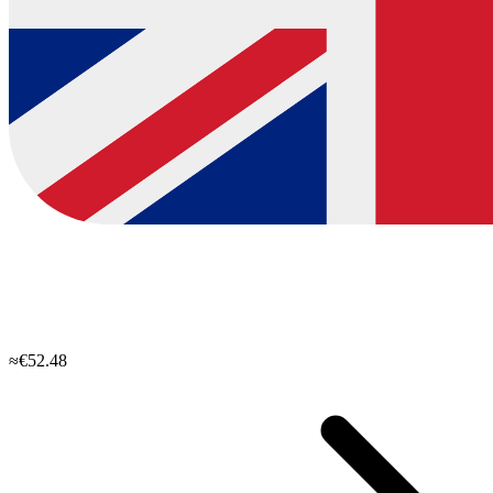
≈€52.48