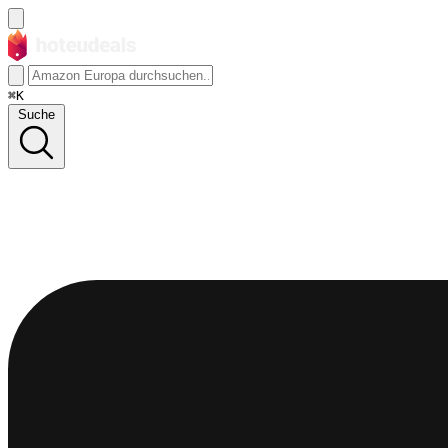
⌘K
Suche